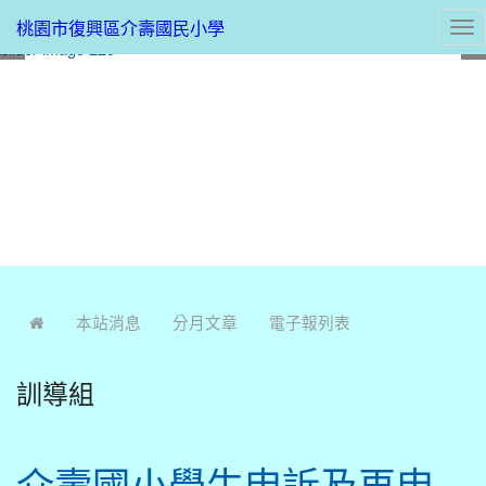
桃園市復興區介壽國民小學
Tog
nav
:::
本站消息
分月文章
電子報列表
訓導組
介壽國小學生申訴及再申