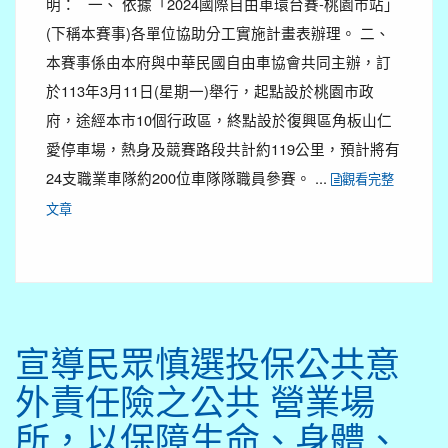
明： 一、 依據「2024國際自由車環台賽-桃園市站」
(下稱本賽事)各單位協助分工實施計畫表辦理。 二、
本賽事係由本府與中華民國自由車協會共同主辦，訂
於113年3月11日(星期一)舉行，起點設於桃園市政
府，途經本市10個行政區，終點設於復興區角板山仁
愛停車場，熱身及競賽路段共計約119公里，預計將有
24支職業車隊約200位車隊隊職員參賽。 ...
觀看完整
文章
宣導民眾慎選投保公共意
外責任險之公共 營業場
所，以保障生命、身體、