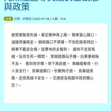
與政策
訪客
-
訓導組
| 2023-07-06 | 人氣：516
注意
疲勞駕駛易失誤，養足精神再上路。 開車當心路口，
減速停讓再走。 騎經路口不莽撞，不怕危險來拜訪。
騎車不戴安全帽，陰曹地府去報到。 搶快不走斑馬
線，玩命生死一瞬間。 穿越道路玩手機，出事肇禍悔
不及。 看到停字標，停下再前進。 車輛慢看停，行
人安全行。 長輩過路口，秒數夠才過。 長輩過馬
路，走斑馬線卡安全。 ~ 交通部及桃園市政府關心
您！~