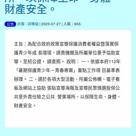
財產安全。
訪客
-
訓導組
| 2023-07-27 | 人氣：655
公告
主旨：為配合政府政策宣導保護消費者權益暨落實保
護青少年成 長環境，請貴機關及所屬單位惠予協助宣
導，至紉公誼， 請查照。 說明： 一、依據本府112年
「暑期保護青少年－青春專案」重點工作項 目基準表
辦理。 二、請於各項大型活動、所屬公佈欄、電子看
板及網站上協助 張貼宣導海報及宣導民眾慎選投保公
共意外責任險之公共 營業場所，以保障生命、身體、
財產安全。