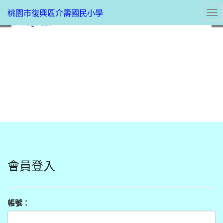
桃園市復興區介壽國民小學
Tog
nav
:::
會員登入
帳號：