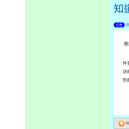
知
公告
親
你
件
決
你
心
0