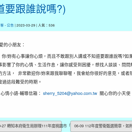
道要跟誰說嗎?)
訪客
-
公告
| 2023-03-29 | 人氣：536
愛的小朋友：
/妳有心事讓你心煩，而且不敢跟別人講或不知道要跟誰說嗎?如
事影響了你的心情、生活作息，讓你感受到困擾，想找人談談、問問
的方法， 非常歡迎你/妳來跟我聊聊喔，我會給你很好的意見，或者
度過這段難受的時期。
情小語-輔導信箱：
sherry_5204@yahoo.com.tw
關心你的小天使
9-27 轉知本府衛生局辦理111年度桃園市「健康...
06-09 112年度警衛甄選簡章，如附