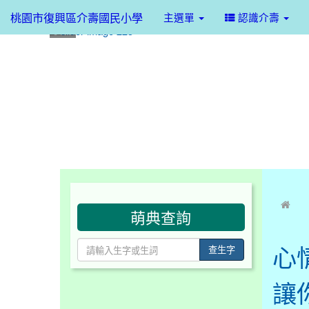
桃園市復興區介壽國民小學
主選單
認識介壽
:::
:::
萌典查詢
心
查生字
讓