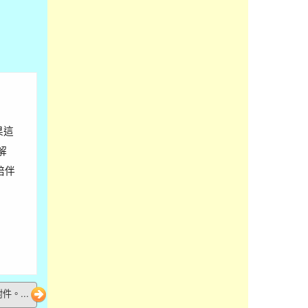
果這
解
陪伴
件。...