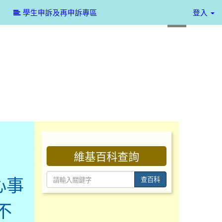
:::
學生申訴及再申訴專區
登入
:::
維基百科查詢
心事
查百科
不