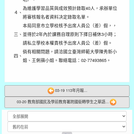
為維護學習品質與成效預計錄取40人，承辦單位
４、
將審核報名者資料决定錄取名單。
本局同意市立學校核予出席人員公（差）假，，
三、
並得於2年內於課務自理原則下擇日補休3小時；
請私立學校本權責核予出席人員公（差）假。
倘有相關問題，請洽國立臺灣師範大學陳秀新小
四、
姐、王俐蘋小姐。聯絡電話：02-77493865。
03-19 113年月報...
03-20 教育部國民及學前教育署跨國銜轉學生之華語...