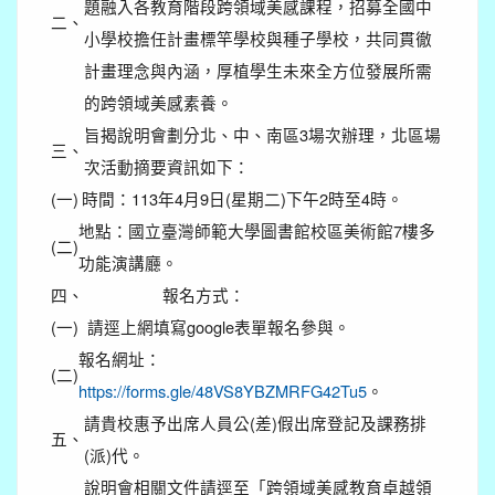
題融入各教育階段跨領域美感課程，招募全國中
二、
小學校擔任計畫標竿學校與種子學校，共同貫徹
計畫理念與內涵，厚植學生未來全方位發展所需
的跨領域美感素養。
旨揭說明會劃分北、中、南區3場次辦理，北區場
三、
次活動摘要資訊如下：
(一)
時間：113年4月9日(星期二)下午2時至4時。
地點：國立臺灣師範大學圖書館校區美術館7樓多
(二)
功能演講廳。
四、
報名方式：
(一)
請逕上網填寫google表單報名參與。
報名網址：
(二)
https://forms.gle/48VS8YBZMRFG42Tu5
。
請貴校惠予出席人員公(差)假出席登記及課務排
五、
(派)代。
說明會相關文件請逕至「跨領域美感教育卓越領