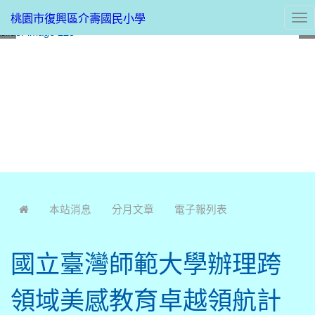
桃園市復興區介壽國民小學
Tog
nav
:::
本站消息
分月文章
電子報列表
國立臺灣師範大學辦理跨
領域美感教育卓越領航計