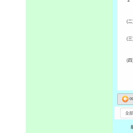
(二
(三
(四
0