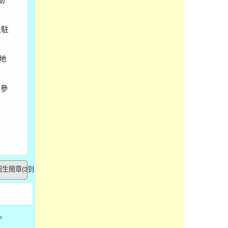
校駐
地
願參
生簡章(3到...
。