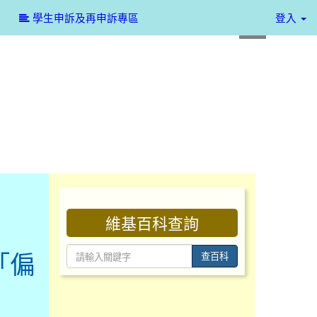
:::
學生申訴及再申訴專區
登入
:::
維基百科查詢
「偏
查百科