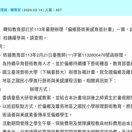
管理員
-
輔導室
| 2024-03-14 | 人氣：457
轉知教育部訂於113年暑期辦理「偏鄉藝術美感育苗計畫」一案，
：
校踴躍參與，請查照。
明：
、
依據教育部113年2月21日臺教師(一)字第1132600476號函辦理。
為持續孕育藝術教育人才，並於偏鄉持續播下藝術種苗，教育部委
、
國立臺灣藝術大學（下稱臺藝大）辦理旨揭計畫，就全國偏鄉及離
地區之國民小學進行藝術與美感課程活動，相關資訊如下：
)
辦理方式：
委請臺藝大研發美感教案，並結合本計畫培訓後之師資生於暑假期
、
以巡迴駐點方式，於偏鄉及離島地區之國民小學辦理藝術教育，將
術涵養與美感素養傳承至偏鄉學生。
活動期間營隊之學生午餐、保險費用及營隊課程教具材料費用由本
、
畫支出；另申請學校需提供教學空間與教室內相關資訊設備，及活