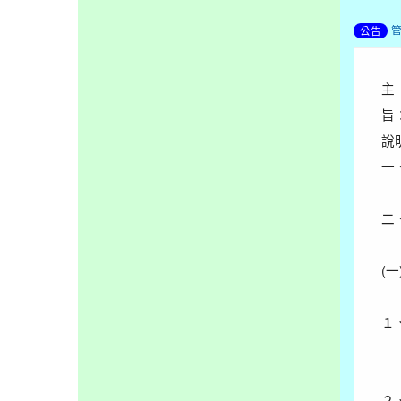
公告
主
旨
說
一
二
(一
１
２