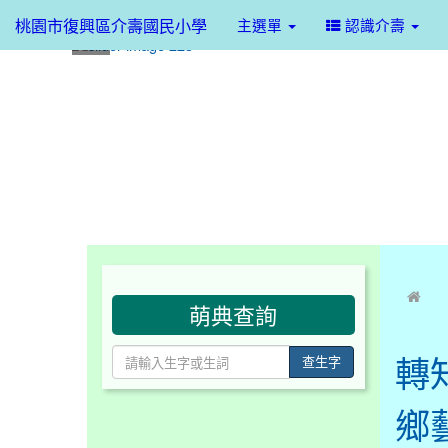
桃園市復興區介壽國民小學
主選單
認識介壽
:::
:::
萌典查詢
轉
查生字
鄉