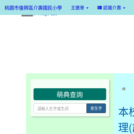
桃園市復興區介壽國民小學
主選單
認識介壽
:::
:::
萌典查詢
本
查生字
理