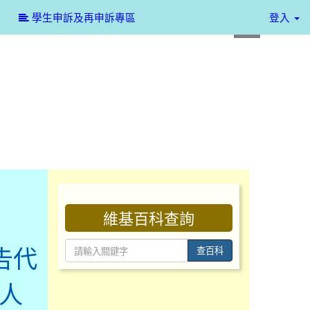
:::
學生申訴及再申訴專區
登入
:::
維基百科查詢
告代
查百科
無人