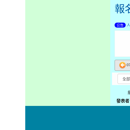
報
公告
0
發表者