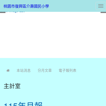
桃園市復興區介壽國民小學
Tog
nav
:::
本站消息
分月文章
電子報列表
主計室
115年月報