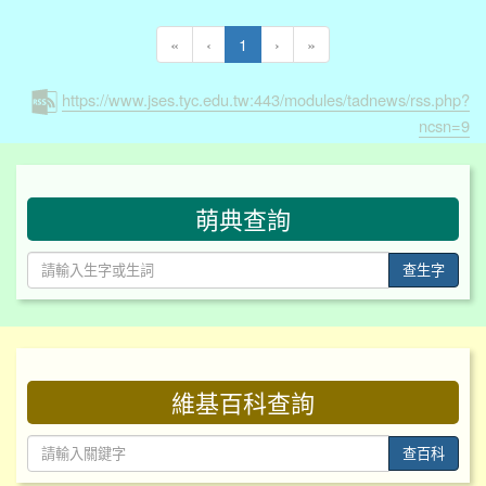
(current)
«
‹
1
›
»
https://www.jses.tyc.edu.tw:443/modules/tadnews/rss.php?
ncsn=9
:::
萌典查詢
查生字
:::
維基百科查詢
查百科