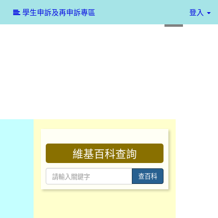
:::
學生申訴及再申訴專區
登入
:::
維基百科查詢
查百科