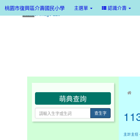
桃園市復興區介壽國民小學
主選單
認識介壽
:::
:::
萌典查詢
1
查生字
主計主任