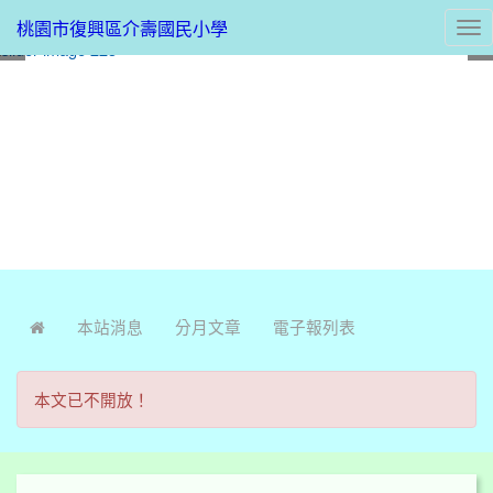
桃園市復興區介壽國民小學
Tog
nav
:::
本站消息
分月文章
電子報列表
本文已不開放！
:::