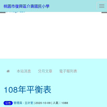
桃園市復興區介壽國民小學
Tog
nav
:::
本站消息
分月文章
電子報列表
108年平衡表
管理員
-
主計室
| 2020-10-09 | 人氣：1088
公告