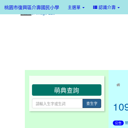
桃園市復興區介壽國民小學
主選單
認識介壽
:::
:::
萌典查詢
10
查生字
公告