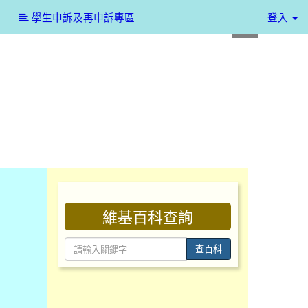
:::
學生申訴及再申訴專區
登入
:::
維基百科查詢
查百科