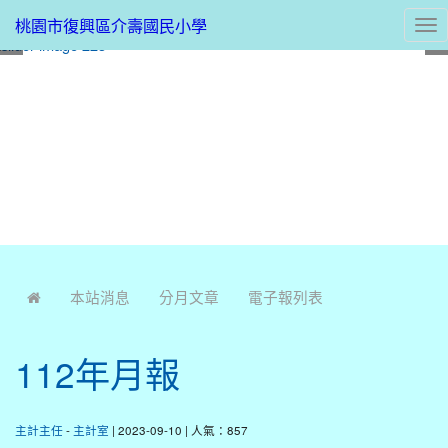
桃園市復興區介壽國民小學
Tog
nav
:::
本站消息
分月文章
電子報列表
112年月報
主計主任
-
主計室
| 2023-09-10 | 人氣：857