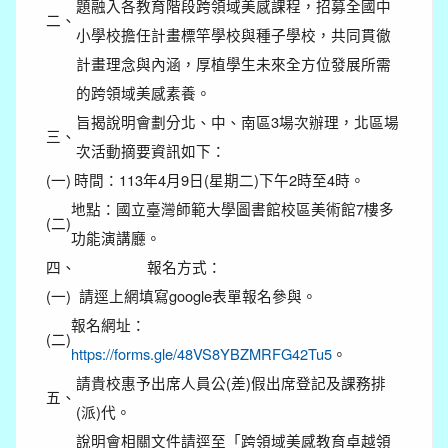
題融入各教育階段跨領域美感課程，招募全國中
二、
小學校擔任計畫標竿學校與種子學校，共同貫徹
計畫理念與內涵，厚植學生未來全方位發展所需
的跨領域美感素養。
旨揭說明會劃分北、中、南區3場次辦理，北區場
三、
次活動摘要資訊如下：
(一)
時間：113年4月9日(星期二)下午2時至4時。
地點：國立臺灣師範大學圖書館校區美術館7樓多
(二)
功能演講廳。
四、
報名方式：
(一)
請逕上網填寫google表單報名參與。
報名網址：
(二)
https://forms.gle/48VS8YBZMRFG42Tu5
。
請貴校惠予出席人員公(差)假出席登記及課務排
五、
(派)代。
說明會相關文件請逕至「跨領域美感教育卓越領