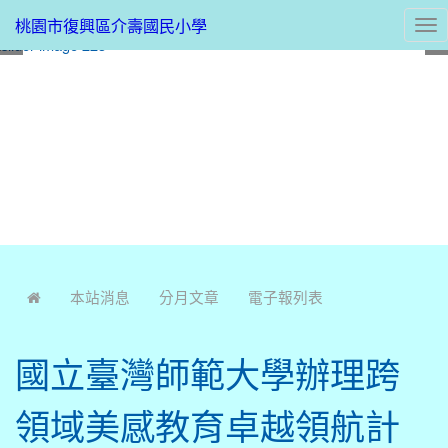
桃園市復興區介壽國民小學
Tog
nav
:::
本站消息
分月文章
電子報列表
國立臺灣師範大學辦理跨
領域美感教育卓越領航計