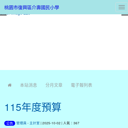
桃園市復興區介壽國民小學
Tog
nav
:::
本站消息
分月文章
電子報列表
115年度預算
管理員
-
主計室
| 2025-10-02 | 人氣：367
公告