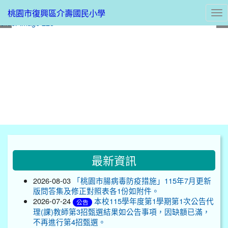
桃園市復興區介壽國民小學
Tog
nav
:::
最新資訊
2026-08-03
「桃園市腸病毒防疫措施」115年7月更新
版問答集及修正對照表各1份如附件。
2026-07-24
本校115學年度第1學期第1次公告代
公告
理(課)教師第3招甄選結果如公告事項，因缺額已滿，
不再進行第4招甄選。