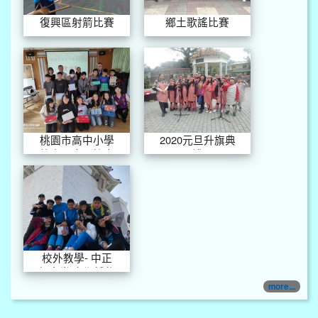
復興區射箭比賽
鄉土歌謠比賽
桃園市高中小學
2020元旦升旗典
校家長會長協會
禮
傳愛活動
校外教學- 中正
紀念堂 台塑博物
館
more...