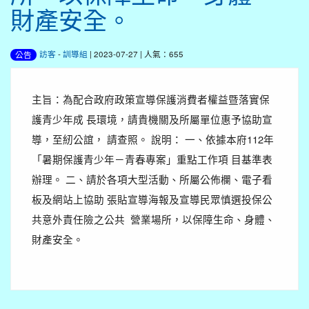
財產安全。
訪客
-
訓導組
| 2023-07-27 | 人氣：655
公告
主旨：為配合政府政策宣導保護消費者權益暨落實保
護青少年成 長環境，請貴機關及所屬單位惠予協助宣
導，至紉公誼， 請查照。 說明： 一、依據本府112年
「暑期保護青少年－青春專案」重點工作項 目基準表
辦理。 二、請於各項大型活動、所屬公佈欄、電子看
板及網站上協助 張貼宣導海報及宣導民眾慎選投保公
共意外責任險之公共 營業場所，以保障生命、身體、
財產安全。