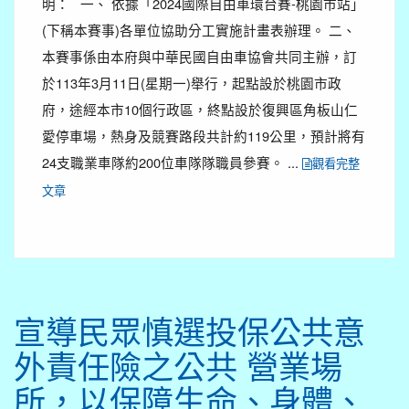
明： 一、 依據「2024國際自由車環台賽-桃園市站」
(下稱本賽事)各單位協助分工實施計畫表辦理。 二、
本賽事係由本府與中華民國自由車協會共同主辦，訂
於113年3月11日(星期一)舉行，起點設於桃園市政
府，途經本市10個行政區，終點設於復興區角板山仁
愛停車場，熱身及競賽路段共計約119公里，預計將有
24支職業車隊約200位車隊隊職員參賽。 ...
觀看完整
文章
宣導民眾慎選投保公共意
外責任險之公共 營業場
所，以保障生命、身體、