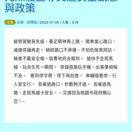
與政策
訪客
-
訓導組
| 2023-07-06 | 人氣：518
注意
疲勞駕駛易失誤，養足精神再上路。 開車當心路口，
減速停讓再走。 騎經路口不莽撞，不怕危險來拜訪。
騎車不戴安全帽，陰曹地府去報到。 搶快不走斑馬
線，玩命生死一瞬間。 穿越道路玩手機，出事肇禍悔
不及。 看到停字標，停下再前進。 車輛慢看停，行
人安全行。 長輩過路口，秒數夠才過。 長輩過馬
路，走斑馬線卡安全。 ~ 交通部及桃園市政府關心
您！~