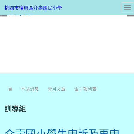
桃園市復興區介壽國民小學
Tog
nav
:::
本站消息
分月文章
電子報列表
訓導組
介壽國小學生申訴及再申