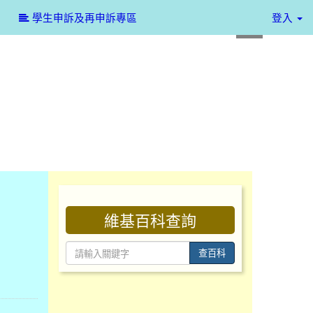
:::
學生申訴及再申訴專區
登入
:::
維基百科查詢
查百科