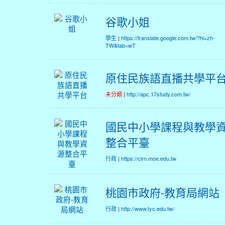
谷歌小姐
學生
|
https://translate.google.com.tw/?hl=zh-
TW&tab=wT
原住民族語直播共學平
未分類
|
http://apc.17study.com.tw/
國民中小學課程與教學
整合平臺
行政
|
https://cirn.moe.edu.tw
桃園市政府-教育局網站
行政
|
http://www.tyc.edu.tw/