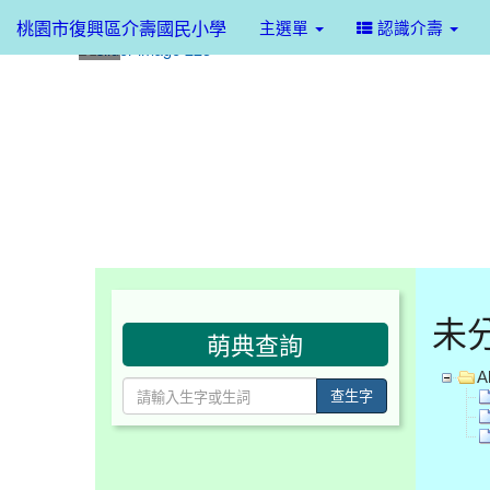
桃園市復興區介壽國民小學
主選單
認識介壽
:::
:::
未
萌典查詢
Al
查生字